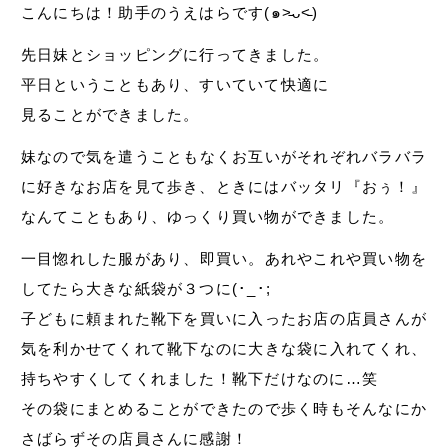
こんにちは！助手のうえはらです(๑˃̵ᴗ˂̵)
先日妹とショッピングに行ってきました。
平日ということもあり、すいていて快適に
見ることができました。
妹なので気を遣うこともなくお互いがそれぞれバラバラ
に好きなお店を見て歩き、ときにはバッタリ『おぅ！』
なんてこともあり、ゆっくり買い物ができました。
一目惚れした服があり、即買い。あれやこれや買い物を
してたら大きな紙袋が３つに(･_･;
子どもに頼まれた靴下を買いに入ったお店の店員さんが
気を利かせてくれて靴下なのに大きな袋に入れてくれ、
持ちやすくしてくれました！靴下だけなのに…笑
その袋にまとめることができたので歩く時もそんなにか
さばらずその店員さんに感謝！