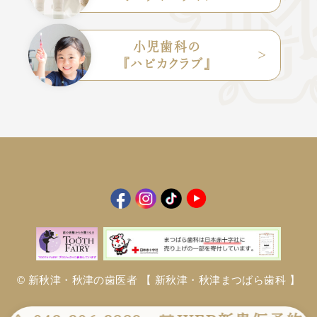
小児歯科の
『ハピカクラブ』
© 新秋津・秋津の歯医者
【 新秋津・秋津まつばら歯科 】