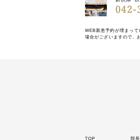
042-
WEB新患予約が埋まっ
場合がございますので、
TOP
院