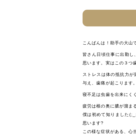
こんばんは！助手の大山
皆さん日頃仕事に出勤し
思います。実はこの３つ
ストレスは体の抵抗力が
与え、歯痛が起こります
寝不足は虫歯を出来にく
疲労は根の奥に膿が溜ま
僕は初めて知りました(;
思います?
この様な症状がある、心