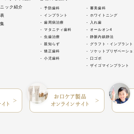
リニック紹介
予防歯科
審美歯科
金表
インプラント
ホワイトニング
歯周病治療
入れ歯
例集
マタニティ歯科
オールオン4
虫歯治療
静脈内鎮静法
親知らず
グラフト・インプラント
矯正歯科
ソケットプリザベーショ
小児歯科
口ゴボ
ザイゴマインプラント
お口ケア製品
サイト
オンラインサイト