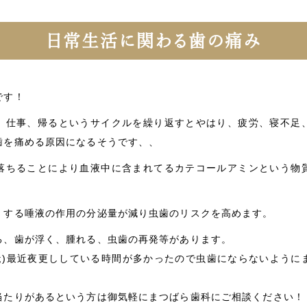
日常生活に関わる歯の痛み
です！
、仕事、帰るというサイクルを繰り返すとやはり、疲労、寝不足
歯を痛める原因になるそうです、、
落ちることにより血液中に含まれてるカテコールアミンという物
。
くする唾液の作用の分泌量が減り虫歯のリスクを高めます。
る、歯が浮く、腫れる、虫歯の再発等があります。
_;)最近夜更ししている時間が多かったので虫歯にならないよう
当たりがあるという方は御気軽にまつばら歯科にご相談ください！