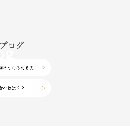
フブログ
科から考える災害』
食べ物は？？