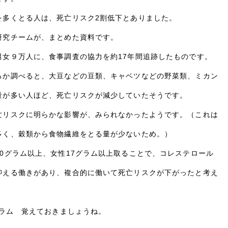
を多くとる人は、死亡リスク2割低下とありました。
研究チームが、まとめた資料です。
男女９万人に、食事調査の協力を約17年間追跡したものです。
るか調べると、大豆などの豆類、キャベツなどの野菜類、ミカン
量が多い人ほど、死亡リスクが減少していたそうです。
亡リスクに明らかな影響が、みられなかったようです。（これは
多く、穀類から食物繊維をとる量が少ないため。）
0グラム以上、女性17グラム以上取ることで、コレステロール
抑える働きがあり、複合的に働いて死亡リスクが下がったと考え
グラム 覚えておきましょうね。