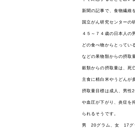
新聞の記事で、食物繊維
国立がん研究センターの
４５～７４歳の日本人の
どの食べ物からとってい
などの果物類からの摂取
穀類からの摂取量は、死
主食に精白米やうどんが
摂取量目標は成人、男性2
や血圧が下がり、炎症を
られるそうです。
男 20グラム、女 17