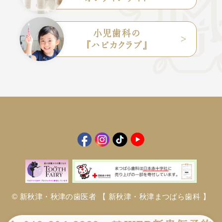
小児歯科の
『ハピカクラブ』
© 新秋津・秋津の歯医者
【 新秋津・秋津まつばら歯科 】