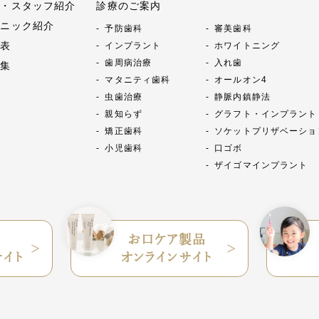
長・スタッフ紹介
診療のご案内
リニック紹介
予防歯科
審美歯科
金表
インプラント
ホワイトニング
歯周病治療
入れ歯
例集
マタニティ歯科
オールオン4
虫歯治療
静脈内鎮静法
親知らず
グラフト・インプラント
矯正歯科
ソケットプリザベーショ
小児歯科
口ゴボ
ザイゴマインプラント
お口ケア製品
サイト
オンラインサイト