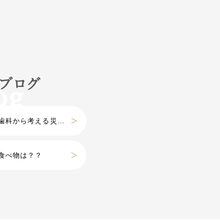
フブログ
科から考える災害』
食べ物は？？