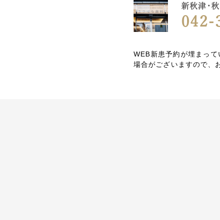
新秋津・秋
042-
WEB新患予約が埋まっ
場合がございますので、