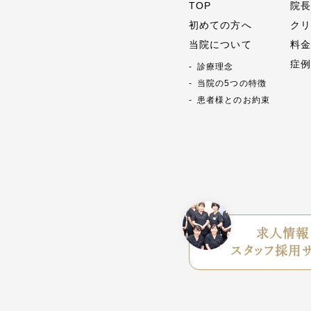
TOP
院
初めての方へ
ク
当院について
料
症
診療理念
当院の5つの特徴
患者様とのお約束
求人情報
スタッフ採用